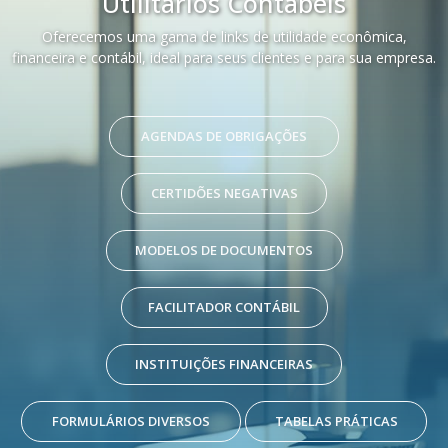
Utilitários Contábeis
Oferecemos uma gama de links de utilidade econômica,
financeira e contábil, ideal para seus clientes e para sua empresa.
AGENDAS DE OBRIGAÇÕES
CERTIDÕES NEGATIVAS
MODELOS DE DOCUMENTOS
FACILITADOR CONTÁBIL
INSTITUIÇÕES FINANCEIRAS
FORMULÁRIOS DIVERSOS
TABELAS PRÁTICAS